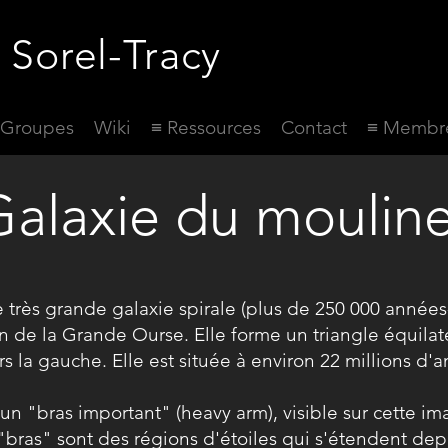
 Sorel-Tracy
Groupes
Wiki
≡ Ressources
Contact
≡ Membr
alaxie du mouline
e très grande galaxie spirale (plus de 250 000 année
n de la Grande Ourse. Elle forme un triangle équilaté
 la gauche. Elle est située à environ 22 millions d'
n "bras important" (heavy arm), visible sur cette ima
 "bras" sont des régions d'étoiles qui s'étendent depu