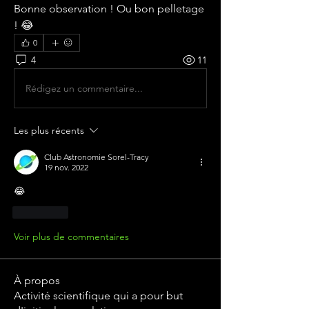
Bonne observation ! Ou bon pelletage 
! 😂
0
4
11
Rédigez un commentaire...
Les plus récents
Club Astronomie Sorel-Tracy
19 nov. 2022
😂
J'aime
Voir plus de commentaires
À propos
Activité scientifique qui a pour but