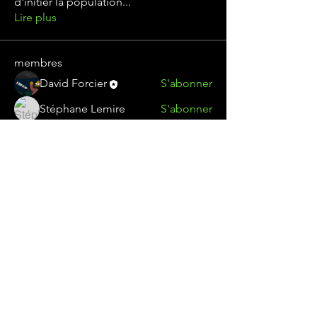
d'initier la population
...
Lire plus
membres
David Forcier
S'abonner
Stéphane Lemire
S'abonner
Alain Fournier
S'abonner
jclamontagne
S'abonner
jclamontagne
oli_heb
S'abonner
oli_heb
Voir tous les membres (21)